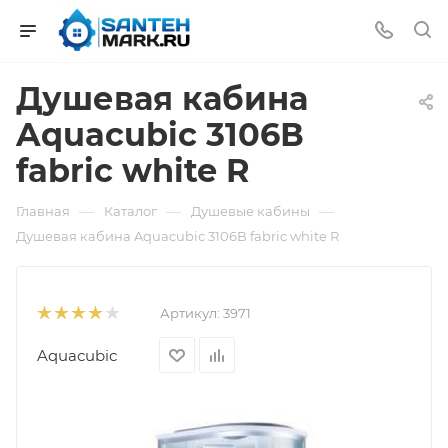
Душевая кабина
Aquacubic 3106В
fabric white R
—
—
—
Главная
Каталог
Душевые кабины
Душевая кабина Aquacubic 3106В fabric white R
Артикул:
3971
Aquacubic