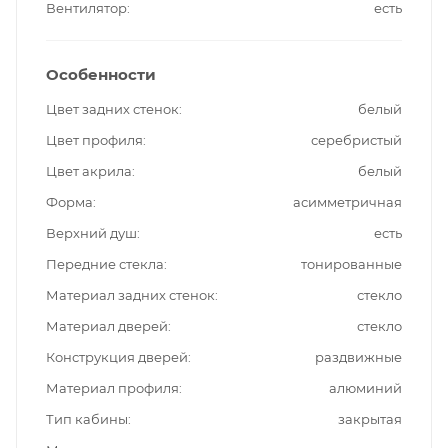
Вентилятор
есть
Особенности
Цвет задних стенок
белый
Цвет профиля
серебристый
Цвет акрила
белый
Форма
асимметричная
Верхний душ
есть
Передние стекла
тонированные
Материал задних стенок
стекло
Материал дверей
стекло
Конструкция дверей
раздвижные
Материал профиля
алюминий
Тип кабины
закрытая