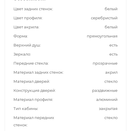
Цвет задних стенок
белый
Цвет профиля
серебристый
Цвет акрила
белый
Форма
прямоугольная
Верхний душ
есть
Зеркало
есть
Передние стекла
прозрачные
Материал задних стенок
акрил
Материал дверей
стекло
Конструкция дверей
раздвижные
Материал профиля
алюминий
Тип кабины
закрытая
Материал передних
стекло
стенок