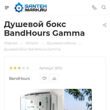
Душевой бокс
BandHours Gamma
—
—
—
Главная
Каталог
Душевые кабины
Душевой бокс BandHours Gamma
Артикул:
3570
BandHours